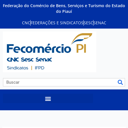
Ir
Federação do Comércio de Bens, Serviços e Turismo do Estado
para
do Piauí
o
CNC
FEDERAÇÕES E SINDICATOS
SESC
SENAC
conteúdo
Pesquisar