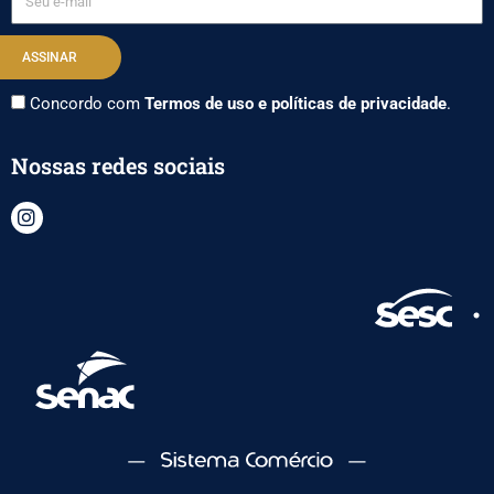
e-
mail
ASSINAR
Concordo com
Termos de uso e políticas de privacidade
.
Nossas redes sociais
I
n
s
t
a
g
r
a
m